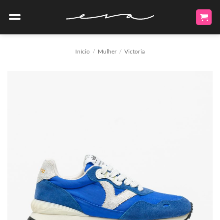
Skip
to
content
Início
/
Mulher
/
Victoria