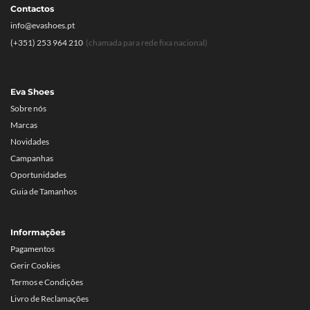
Contactos
info@evashoes.pt
(+351) 253 964 210
(chamada para rede fixa nacional)
Eva Shoes
Sobre nós
Marcas
Novidades
Campanhas
Oportunidades
Guia de Tamanhos
Informações
Pagamentos
Gerir Cookies
Termos e Condições
Livro de Reclamações