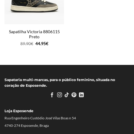
Sapatilha Victoria 8806115
Preto
O
O
89.90
€
44.95
€
preço
preço
original
atual
era:
é:
89.90€.
44.95€.
Sapataria multi-marcas, para o público feminino, situada no
coração de Esposende.
Loja Esposende
Rua Engenheiro Custódio José Vilas Boas n 54
4740-274 Esposende, Braga