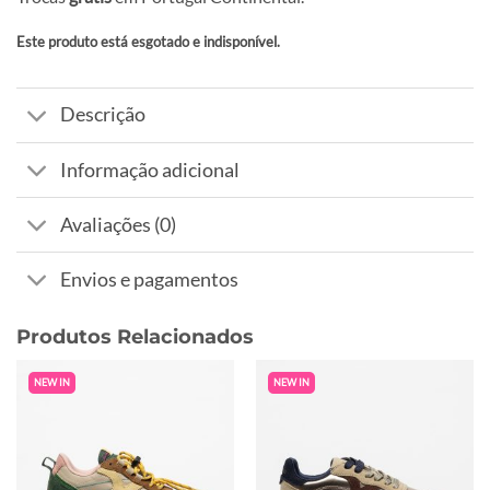
Este produto está esgotado e indisponível.
Alternative:
Descrição
Informação adicional
Avaliações (0)
Envios e pagamentos
Produtos Relacionados
NEW IN
NEW IN