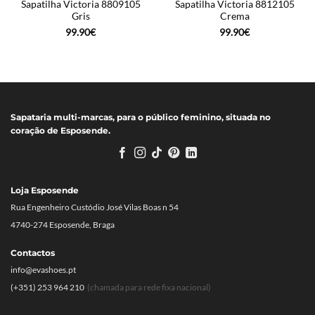
Sapatilha Victoria 8809105
Sapatilha Victoria 8812105
Gris
Crema
99.90
€
99.90
€
Sapataria multi-marcas, para o público feminino, situada no
coração de Esposende.
Loja Esposende
Rua Engenheiro Custódio José Vilas Boas n 54
4740-274 Esposende, Braga
Contactos
info@evashoes.pt
(+351) 253 964 210
(chamada para rede fixa nacional)