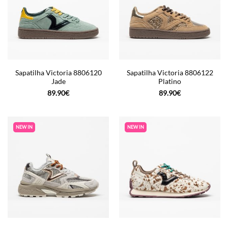
Sapatilha Victoria 8806120
Sapatilha Victoria 8806122
Jade
Platino
89.90
€
89.90
€
NEW IN
NEW IN