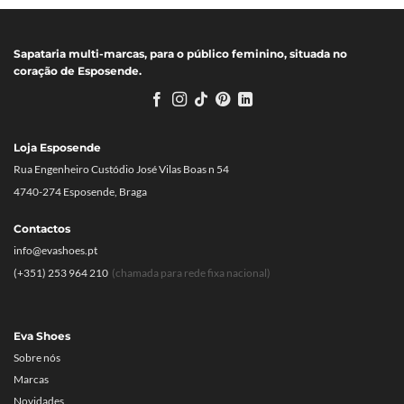
Sapataria multi-marcas, para o público feminino, situada no
coração de Esposende.
Loja Esposende
Rua Engenheiro Custódio José Vilas Boas n 54
4740-274 Esposende, Braga
Contactos
info@evashoes.pt
(+351) 253 964 210
(chamada para rede fixa nacional)
Eva Shoes
Sobre nós
Marcas
Novidades