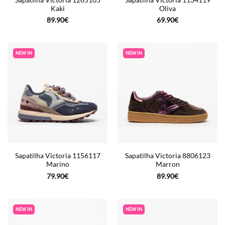
Kaki
Oliva
89.90
€
69.90
€
NEW IN
NEW IN
Sapatilha Victoria 1156117
Sapatilha Victoria 8806123
Marino
Marron
79.90
€
89.90
€
NEW IN
NEW IN