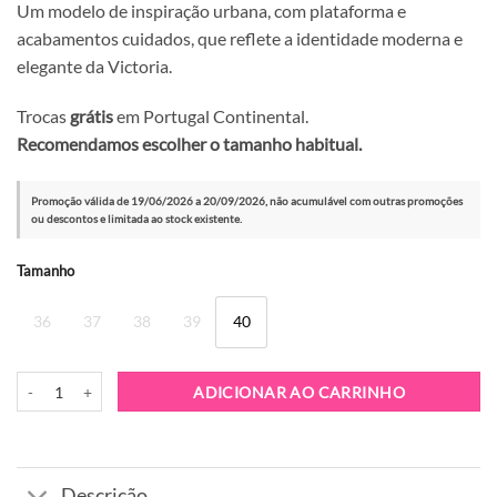
Um modelo de inspiração urbana, com plataforma e
acabamentos cuidados, que reflete a identidade moderna e
elegante da Victoria.
Trocas
grátis
em Portugal Continental.
Recomendamos escolher o tamanho habitual.
Promoção válida de 19/06/2026 a 20/09/2026, não acumulável com outras promoções
ou descontos e limitada ao stock existente.
Alternative:
Tamanho
36
37
38
39
40
Quantidade de Sapatilha Victoria 1265101 Platino
ADICIONAR AO CARRINHO
Descrição