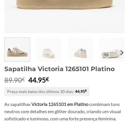
Sapatilha Victoria 1265101 Platino
O
O
89.90
44.95
€
€
preço
preço
Preço mais baixo dos últimos 30 dias:
44.95
€
original
atual
era:
é:
As sapatilhas
Victoria 1265101 em Platino
combinam tons
89.90€.
44.95€.
neutros com detalhes em glitter dourado, criando um visual
sofisticado e luminoso, com uma forte presença feminina.