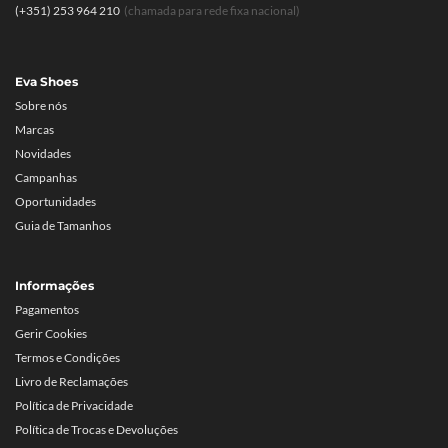
(+351) 253 964 210
(chamada para rede fixa nacional)
Eva Shoes
Sobre nós
Marcas
Novidades
Campanhas
Oportunidades
Guia de Tamanhos
Informações
Pagamentos
Gerir Cookies
Termos e Condições
Livro de Reclamações
Política de Privacidade
Política de Trocas e Devoluções