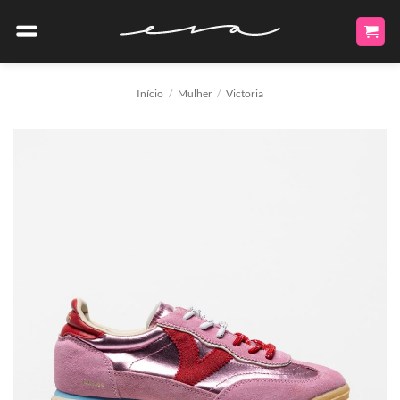
Skip
to
content
Início
/
Mulher
/
Victoria