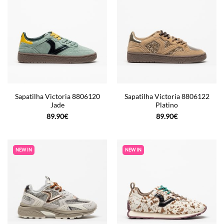
Sapatilha Victoria 8806120
Sapatilha Victoria 8806122
Jade
Platino
89.90
€
89.90
€
NEW IN
NEW IN