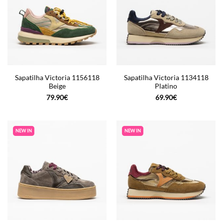
Sapatilha Victoria 1156118
Sapatilha Victoria 1134118
Beige
Platino
79.90
€
69.90
€
NEW IN
NEW IN