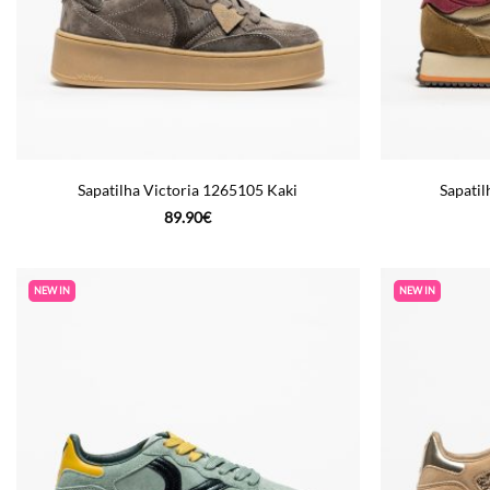
Sapatilha Victoria 1265105 Kaki
Sapatil
89.90
€
NEW IN
NEW IN