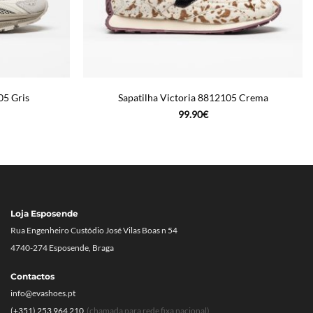
05 Gris
Sapatilha Victoria 8812105 Crema
99.90
€
Loja Esposende
Rua Engenheiro Custódio José Vilas Boas n 54
4740-274 Esposende, Braga
Contactos
info@evashoes.pt
(+351) 253 964 210
(chamada para rede fixa nacional)