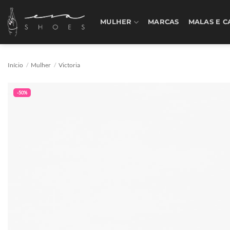
Skip
to
MULHER
MARCAS
MALAS E C
content
Início
/
Mulher
/
Victoria
-50%