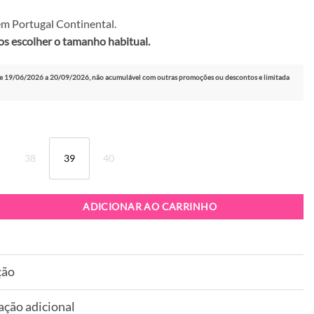
m Portugal Continental.
 escolher o tamanho habitual.
e 19/06/2026 a 20/09/2026, não acumulável com outras promoções ou descontos e limitada
38
39
40
patilha Victoria 8806116 Fucsia
ADICIONAR AO CARRINHO
ção
ação adicional