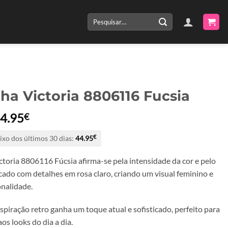
Pesquisar
por:
lha Victoria 8806116 Fucsia
O
O
4.95
€
reço
preço
ixo dos últimos 30 dias:
44.95
€
riginal
atual
ra:
é:
ctoria 8806116 Fúcsia afirma-se pela intensidade da cor e pelo
9.90€.
44.95€.
cado com detalhes em rosa claro, criando um visual feminino e
onalidade.
spiração retro ganha um toque atual e sofisticado, perfeito para
os looks do dia a dia.