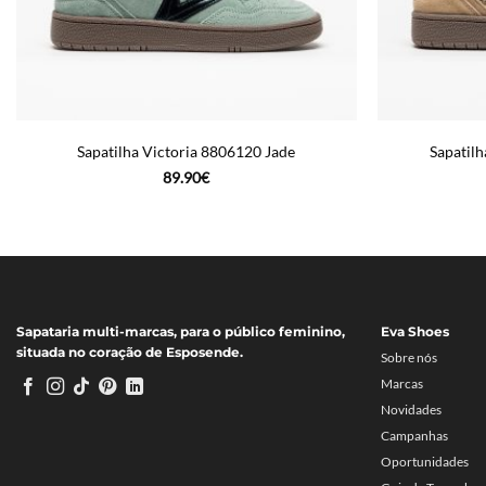
Sapatilha Victoria 8806120 Jade
Sapatilh
89.90
€
Sapataria multi-marcas, para o público feminino,
Eva Shoes
situada no coração de Esposende.
Sobre nós
Marcas
Novidades
Campanhas
Oportunidades