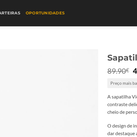
ARTEIRAS
OPORTUNIDADES
Sapati
89.90
4
€
p
Preço mais ba
o
e
A sapatilha Vi
8
contraste deli
cheio de pers
O design de in
dar destaque a