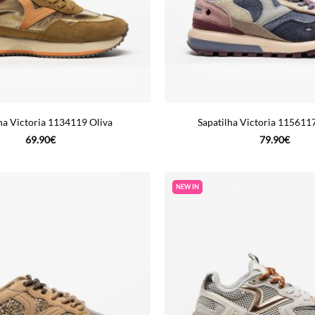
ha Victoria 1134119 Oliva
Sapatilha Victoria 115611
69.90
€
79.90
€
NEW IN