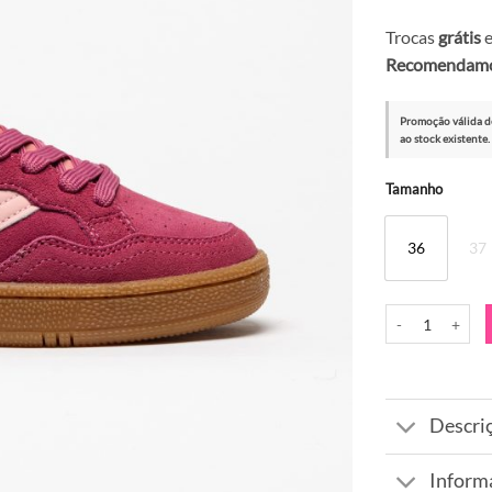
Trocas
grátis
e
Recomendamos
Promoção válida d
ao stock existente.
Alternative:
Tamanho
36
37
Quantidade de Sa
Descri
Inform