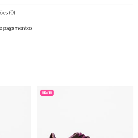
ões (0)
 e pagamentos
NEW IN