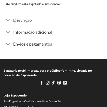
Este produto está esgotado e indisponível.
Alternative:
Descrição
Informação adicional
Envios e pagamentos
Sapataria multi-marcas, para o público feminino, situada no
coração de Esposende.
Loja Esposende
Rua Engenheiro Custódio José Vilas Boas n 54