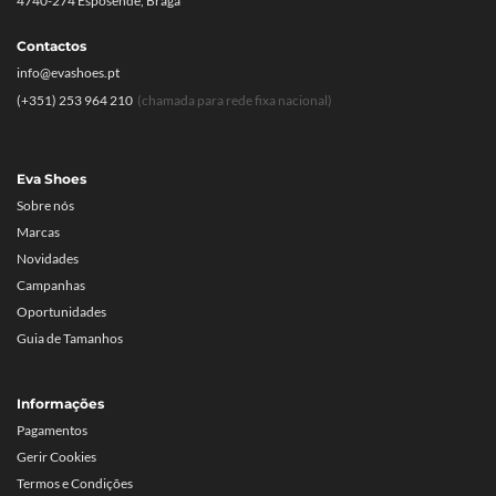
4740-274 Esposende, Braga
Contactos
info@evashoes.pt
(+351) 253 964 210
(chamada para rede fixa nacional)
Eva Shoes
Sobre nós
Marcas
Novidades
Campanhas
Oportunidades
Guia de Tamanhos
Informações
Pagamentos
Gerir Cookies
Termos e Condições