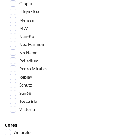
Giopiu
Hispanitas
Melissa
MLV
Nan-Ku
Noa Harmon
No Name
Palladium
Pedro Miralles
Replay
Schutz
Sun68
Tosca Blu
Victoria
Cores
Amarelo