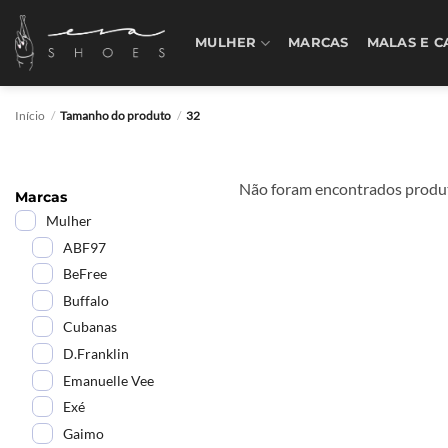
Skip
to
MULHER
MARCAS
MALAS E C
content
Início
/
Tamanho do produto
/
32
Não foram encontrados produt
Marcas
Mulher
ABF97
BeFree
Buffalo
Cubanas
D.Franklin
Emanuelle Vee
Exé
Gaimo