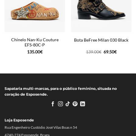
Chinelo Nan-Ku Couture
Bota BeFree Milan 030 Black
EFS-80C-P
O
O
135.00
€
139.00
€
69.50
€
preço
preço
original
atual
era:
é:
139.00€.
69.50€.
Sapataria multi-marcas, para o público feminino, situada no
coração de Esposende.
Loja Esposende
Rua Engenheiro Custódio José Vilas Boas n 54
4740-274 Esposende, Braga