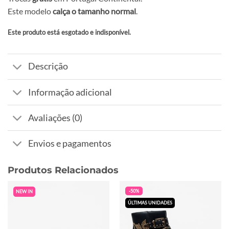
Este modelo
calça o tamanho normal
.
Este produto está esgotado e indisponível.
Alternative:
Descrição
Informação adicional
Avaliações (0)
Envios e pagamentos
Produtos Relacionados
-50%
NEW IN
ÚLTIMAS UNIDADES