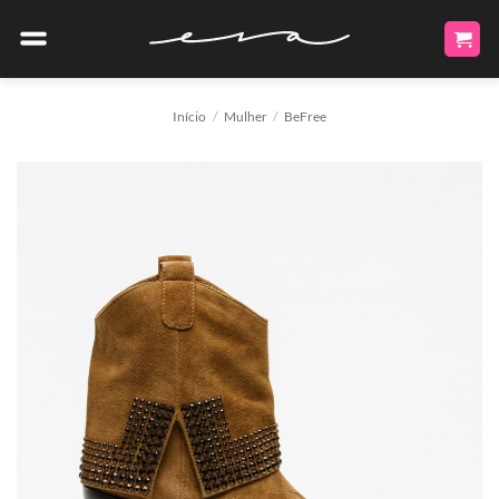
Skip
to
content
Início
/
Mulher
/
BeFree