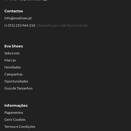
Contactos
info@evashoes.pt
(+351) 253 964 210
(chamada para rede fixa nacional)
Eva Shoes
Sobre nós
Marcas
Novidades
Campanhas
Oportunidades
Guia de Tamanhos
Informações
Pagamentos
Gerir Cookies
Termos e Condições