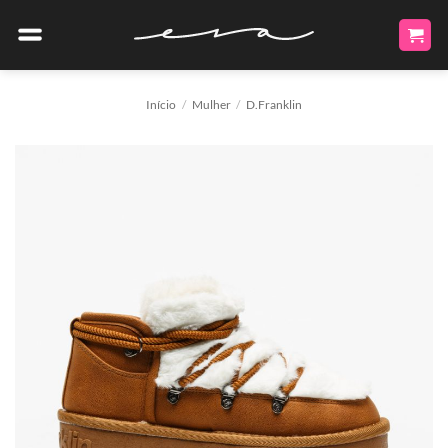
Skip
to
content
Início
/
Mulher
/
D.Franklin