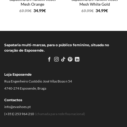
Mesh Orange
Mesh White Gold
O
O
O
O
69.99
€
34.99
€
69.99
€
34.99
€
preço
preço
preço
preço
original
atual
original
atual
era:
é:
era:
é:
69.99€.
34.99€.
69.99€.
34.99€.
Sapataria multi-marcas, para o público feminino, situada no
coração de Esposende.
Loja Esposende
Rua Engenheiro Custódio José Vilas Boas n 54
4740-274 Esposende, Braga
Contactos
info@evashoes.pt
(+351) 253 964 210
(chamada para rede fixa nacional)