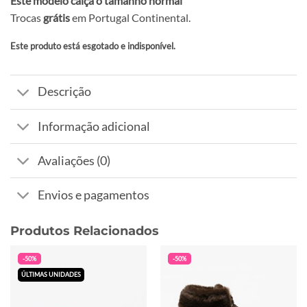
Este modelo calça o tamanho normal
Trocas
grátis
em Portugal Continental.
Este produto está esgotado e indisponível.
Alternative:
Descrição
Informação adicional
Avaliações (0)
Envios e pagamentos
Produtos Relacionados
-50%
-50%
ÚLTIMAS UNIDADES