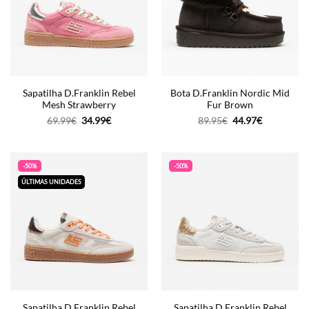
Sapatilha D.Franklin Rebel
Bota D.Franklin Nordic Mid
Mesh Strawberry
Fur Brown
O
O
O
O
69.99
€
34.99
€
89.95
€
44.97
€
preço
preço
preço
preço
original
atual
original
atual
era:
é:
era:
é:
69.99€.
34.99€.
89.95€.
44.97€.
-50%
-50%
ÚLTIMAS UNIDADES
Sapatilha D.Franklin Rebel
Sapatilha D.Franklin Rebel