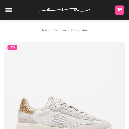
Skip
to
content
Início
/
Mulher
/
D.Franklin
-50%