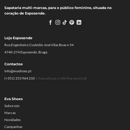
Sapataria multi-marcas, para o público feminino, situada no
coração de Esposende.
Loja Esposende
Rua Engenheiro Custódio José Vilas Boas n 54
4740-274 Esposende, Braga
Contactos
info@evashoes.pt
(+351) 253 964 210
(chamada para rede fixa nacional)
Eva Shoes
Sobre nós
Marcas
Novidades
Campanhas