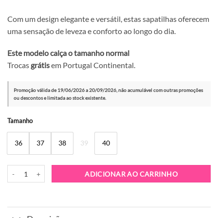
Com um design elegante e versátil, estas sapatilhas oferecem
uma sensação de leveza e conforto ao longo do dia.
Este modelo calça o tamanho normal
Trocas
grátis
em Portugal Continental.
Promoção válida de 19/06/2026 a 20/09/2026, não acumulável com outras promoções
ou descontos e limitada ao stock existente.
Alternative:
Tamanho
36
37
38
39
40
Quantidade de Sapatilha D.Franklin Rebel Mesh White Gold
ADICIONAR AO CARRINHO