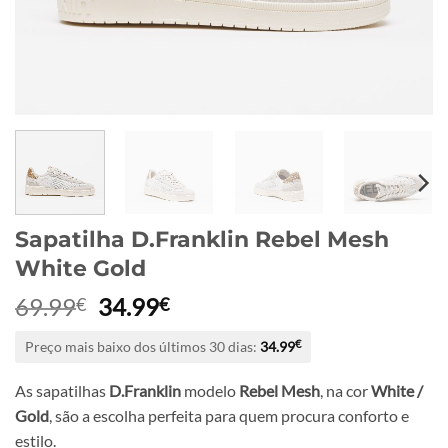
Sapatilha D.Franklin Rebel Mesh
White Gold
O
O
69.99
34.99
€
€
preço
preço
Preço mais baixo dos últimos 30 dias:
34.99
€
original
atual
era:
é:
As sapatilhas
D.Franklin
modelo
Rebel Mesh
, na cor
White /
69.99€.
34.99€.
Gold
, são a escolha perfeita para quem procura conforto e
estilo.