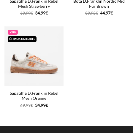
Sapatilha D.Franklin Rebel
Bota D.Franklin Nordic Mid
Mesh Strawberry
Fur Brown
O
O
O
O
69.99
€
34.99
€
89.95
€
44.97
€
preço
preço
preço
preço
original
atual
original
atual
era:
é:
era:
é:
69.99€.
34.99€.
89.95€.
44.97€.
-50%
ÚLTIMAS UNIDADES
Sapatilha D.Franklin Rebel
Mesh Orange
O
O
69.99
€
34.99
€
preço
preço
original
atual
era:
é:
69.99€.
34.99€.