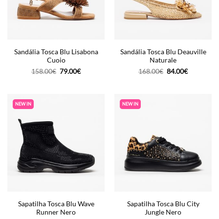
Sandália Tosca Blu Lisabona
Sandália Tosca Blu Deauville
Cuoio
Naturale
O
O
O
O
158.00
€
79.00
€
168.00
€
84.00
€
preço
preço
preço
preço
original
atual
original
atual
era:
é:
era:
é:
158.00€.
79.00€.
168.00€.
84.00€.
NEW IN
NEW IN
Sapatilha Tosca Blu Wave
Sapatilha Tosca Blu City
Runner Nero
Jungle Nero