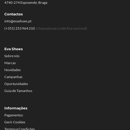
4740-274 Esposende, Braga
Contactos
info@evashoes.pt
(+351) 253 964 210
(chamada para rede fixa nacional)
Eva Shoes
Sobre nós
Marcas
Novidades
Campanhas
Oportunidades
Guia de Tamanhos
Informações
Pagamentos
Gerir Cookies
Termos e Condições