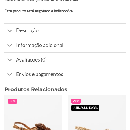
Este produto está esgotado e indisponível.
Alternative:
Descrição
Informação adicional
Avaliações (0)
Envios e pagamentos
Produtos Relacionados
-50%
-50%
ÚLTIMAS UNIDADES