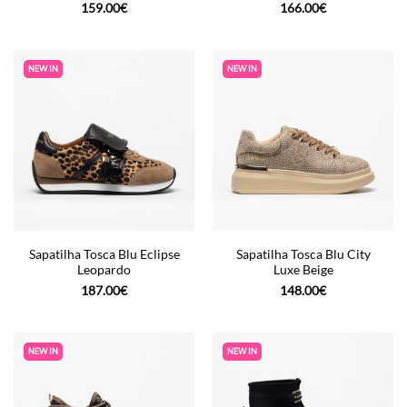
159.00
€
166.00
€
NEW IN
NEW IN
Sapatilha Tosca Blu Eclipse
Sapatilha Tosca Blu City
Leopardo
Luxe Beige
187.00
€
148.00
€
NEW IN
NEW IN