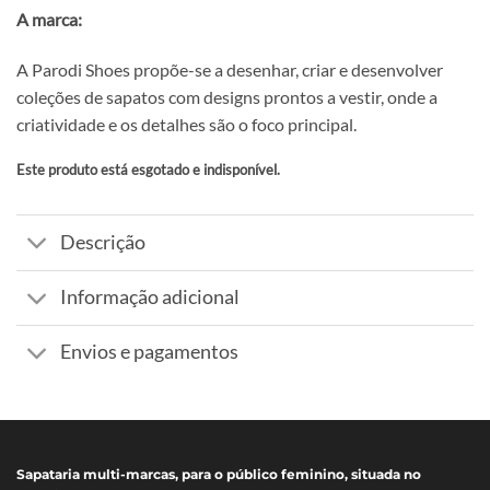
A marca:
A Parodi Shoes propõe-se a desenhar, criar e desenvolver
coleções de sapatos com designs prontos a vestir, onde a
criatividade e os detalhes são o foco principal.
Este produto está esgotado e indisponível.
Alternative:
Descrição
Informação adicional
Envios e pagamentos
Sapataria multi-marcas, para o público feminino, situada no