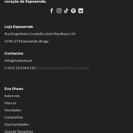
coração de Esposende.
Loja Esposende
Rua Engenheiro Custódio José Vilas Boas n 54
4740-274 Esposende, Braga
Contactos
info@evashoes.pt
(+351) 253 964 210
(chamada para rede fixa nacional)
Eva Shoes
Sobre nós
Marcas
Novidades
Campanhas
Oportunidades
Guia de Tamanhos