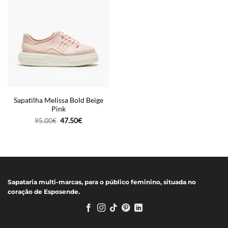
Sapatilha Melissa Bold Beige
Pink
O
O
95.00
€
47.50
€
preço
preço
original
atual
era:
é:
95.00€.
47.50€.
Sapataria multi-marcas, para o público feminino, situada no
coração de Esposende.