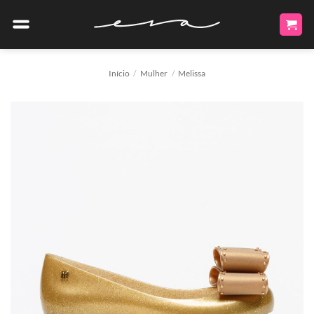
Skip
to
content
Início
/
Mulher
/
Melissa