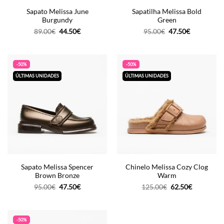
Sapato Melissa June
Sapatilha Melissa Bold
Burgundy
Green
O
O
O
O
89.00
€
44.50
€
95.00
€
47.50
€
preço
preço
preço
preço
original
atual
original
atual
era:
é:
era:
é:
89.00€.
44.50€.
95.00€.
47.50€.
-50%
-50%
ÚLTIMAS UNIDADES
ÚLTIMAS UNIDADES
Sapato Melissa Spencer
Chinelo Melissa Cozy Clog
Brown Bronze
Warm
O
O
O
O
95.00
€
47.50
€
125.00
€
62.50
€
preço
preço
preço
preço
original
atual
original
atual
era:
é:
era:
é:
95.00€.
47.50€.
125.00€.
62.50€.
-50%