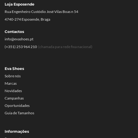
Loja Esposende
Rua Engenheiro Custódio José Vilas Boas n 54
4740-274 Esposende, Braga
Contactos
info@evashoes.pt
(+351) 253 964 210
(chamada para rede fixa nacional)
Eva Shoes
Sobre nós
Marcas
Novidades
Campanhas
Oportunidades
Guia de Tamanhos
Informações