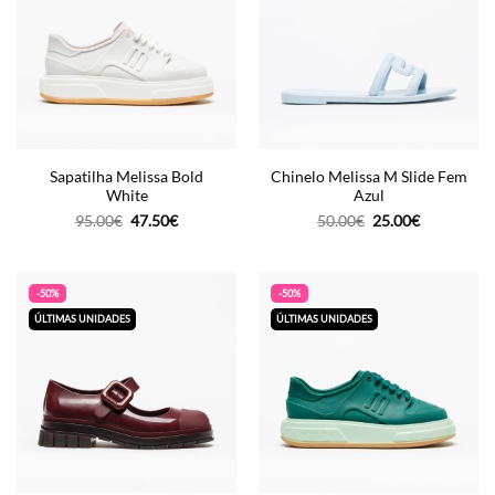
Sapatilha Melissa Bold
Chinelo Melissa M Slide Fem
White
Azul
O
O
O
O
95.00
€
47.50
€
50.00
€
25.00
€
preço
preço
preço
preço
original
atual
original
atual
era:
é:
era:
é:
95.00€.
47.50€.
50.00€.
25.00€.
-50%
-50%
ÚLTIMAS UNIDADES
ÚLTIMAS UNIDADES