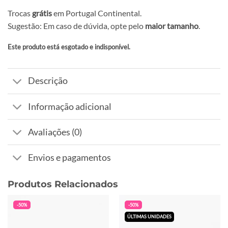
Trocas
grátis
em Portugal Continental.
Sugestão: Em caso de dúvida, opte pelo
maior tamanho
.
Este produto está esgotado e indisponível.
Alternative:
Descrição
Informação adicional
Avaliações (0)
Envios e pagamentos
Produtos Relacionados
-50%
-50%
ÚLTIMAS UNIDADES