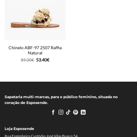
Chinelo ABF-97 2507 Raffia
Natural
O
O
89.00
€
53.40
€
preço
preço
original
atual
era:
é:
89.00€.
53.40€.
Sapataria multi-marcas, para o público feminino, situada no
coração de Esposende.
Loja Esposende
Rua Engenheiro Custódio José Vilas Boas n 54