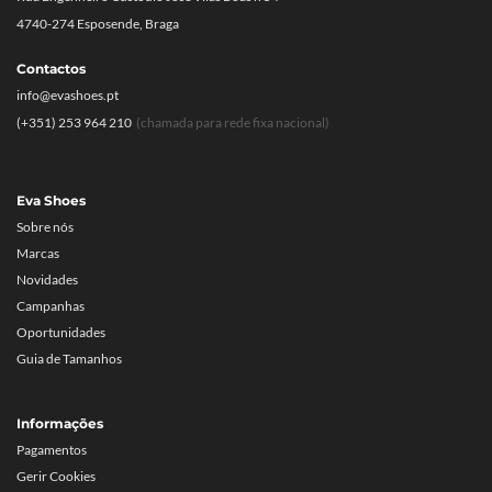
4740-274 Esposende, Braga
Contactos
info@evashoes.pt
(+351) 253 964 210
(chamada para rede fixa nacional)
Eva Shoes
Sobre nós
Marcas
Novidades
Campanhas
Oportunidades
Guia de Tamanhos
Informações
Pagamentos
Gerir Cookies