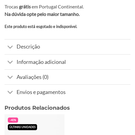
Trocas
grátis
em Portugal Continental.
Na dúvida opte pelo maior tamanho.
Este produto está esgotado e indisponível.
Alternative:
Descrição
Informação adicional
Avaliações (0)
Envios e pagamentos
Produtos Relacionados
-40%
ÚLTIMAS UNIDADES