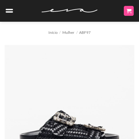
Skip
to
content
Início
/
Mulher
/
ABF97