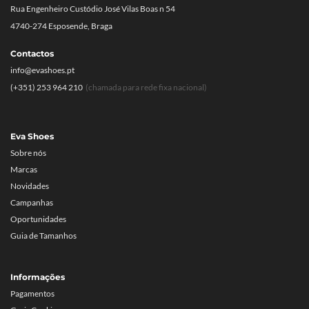
Rua Engenheiro Custódio José Vilas Boas n 54
4740-274 Esposende, Braga
Contactos
info@evashoes.pt
(+351) 253 964 210
(chamada para rede fixa nacional)
Eva Shoes
Sobre nós
Marcas
Novidades
Campanhas
Oportunidades
Guia de Tamanhos
Informações
Pagamentos