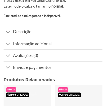
Trocas
grátis
em Portugal Continental.
Este modelo calça o tamanho
normal
.
Este produto está esgotado e indisponível.
Alternative:
Descrição
Informação adicional
Avaliações (0)
Envios e pagamentos
Produtos Relacionados
NEW IN
NEW IN
ÚLTIMAS UNIDADES
ÚLTIMAS UNIDADES