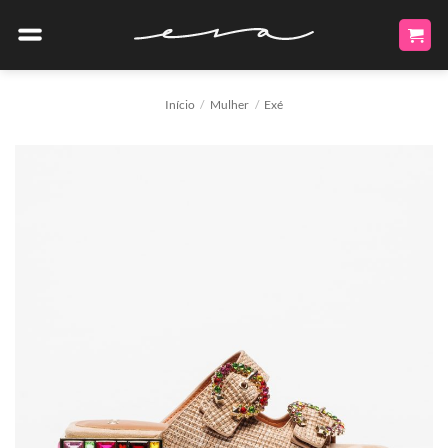
Skip
to
content
Início
/
Mulher
/
Exé