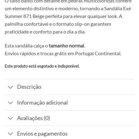
O salto baixo com detalhe em pedras multicoloridas confere
um elemento distintivo e moderno, tornando a Sandália Exé
Summer 871 Beige perfeita para elevar qualquer look. A
palmilha confortável e o formato slip-on garantem
praticidade e conforto para o dia a dia.
Esta sandália calça o
tamanho normal
.
Envios rápidos e trocas grátis em Portugal Continental.
Este produto está esgotado e indisponível.
Alternative:
Descrição
Informação adicional
Avaliações (0)
Envios e pagamentos