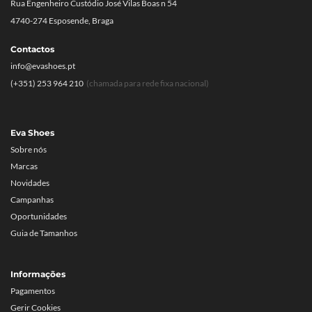
Rua Engenheiro Custódio José Vilas Boas n 54
4740-274 Esposende, Braga
Contactos
info@evashoes.pt
(+351) 253 964 210
(chamada para rede fixa nacional)
Eva Shoes
Sobre nós
Marcas
Novidades
Campanhas
Oportunidades
Guia de Tamanhos
Informações
Pagamentos
Gerir Cookies