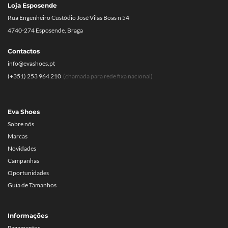
Loja Esposende
Rua Engenheiro Custódio José Vilas Boas n 54
4740-274 Esposende, Braga
Contactos
info@evashoes.pt
(+351) 253 964 210
(chamada para rede fixa nacional)
Eva Shoes
Sobre nós
Marcas
Novidades
Campanhas
Oportunidades
Guia de Tamanhos
Informações
Pagamentos