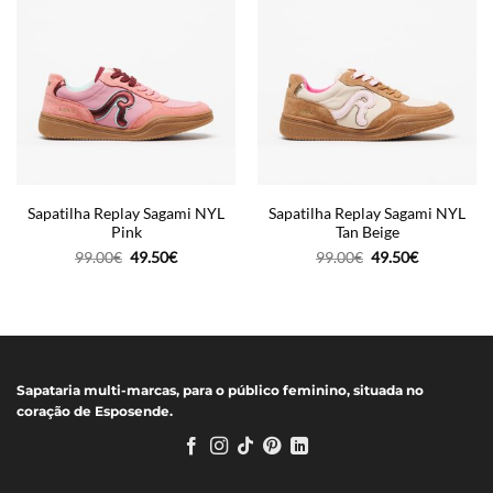
Sapatilha Replay Sagami NYL
Sapatilha Replay Sagami NYL
Pink
Tan Beige
O
O
O
O
99.00
€
49.50
€
99.00
€
49.50
€
preço
preço
preço
preço
original
atual
original
atual
era:
é:
era:
é:
99.00€.
49.50€.
99.00€.
49.50€.
Sapataria multi-marcas, para o público feminino, situada no
coração de Esposende.