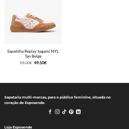
Sapatilha Replay Sagami NYL
Tan Beige
O
O
99.00
€
49.50
€
preço
preço
original
atual
era:
é:
99.00€.
49.50€.
Sapataria multi-marcas, para o público feminino, situada no
coração de Esposende.
Loja Esposende