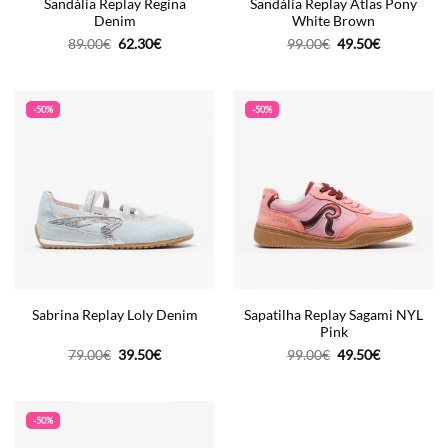
Sandália Replay Regina
Sandália Replay Atlas Pony
Denim
White Brown
O
O
O
O
89.00
€
62.30
€
99.00
€
49.50
€
preço
preço
preço
preço
original
atual
original
atual
era:
é:
era:
é:
89.00€.
62.30€.
99.00€.
49.50€.
-50%
-50%
Sapatilha Replay Sagami NYL
Sabrina Replay Loly Denim
Pink
O
O
O
O
79.00
€
39.50
€
99.00
€
49.50
€
preço
preço
preço
preço
original
atual
original
atual
era:
é:
era:
é:
79.00€.
39.50€.
99.00€.
49.50€.
-50%