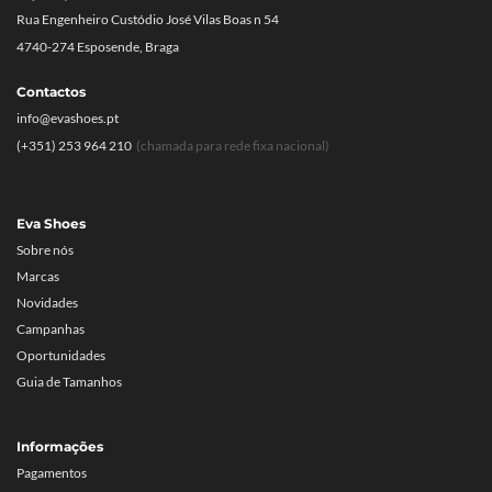
Rua Engenheiro Custódio José Vilas Boas n 54
4740-274 Esposende, Braga
Contactos
info@evashoes.pt
(+351) 253 964 210
(chamada para rede fixa nacional)
Eva Shoes
Sobre nós
Marcas
Novidades
Campanhas
Oportunidades
Guia de Tamanhos
Informações
Pagamentos