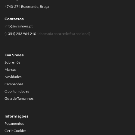
4740-274 Esposende, Braga
Contactos
info@evashoes.pt
(+351) 253 964 210
(chamada para rede fixa nacional)
Eva Shoes
Sobre nós
Marcas
Novidades
Campanhas
Oportunidades
Guia de Tamanhos
Informações
Pagamentos
Gerir Cookies