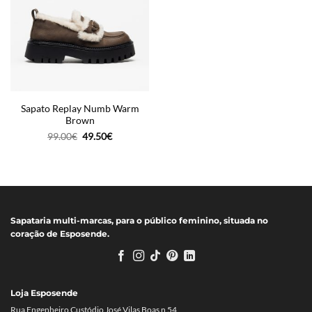
Sapato Replay Numb Warm
Brown
O
O
99.00
€
49.50
€
preço
preço
original
atual
era:
é:
99.00€.
49.50€.
Sapataria multi-marcas, para o público feminino, situada no
coração de Esposende.
Loja Esposende
Rua Engenheiro Custódio José Vilas Boas n 54