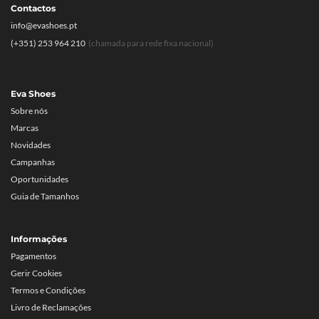
Contactos
info@evashoes.pt
(+351) 253 964 210
(chamada para rede fixa nacional)
Eva Shoes
Sobre nós
Marcas
Novidades
Campanhas
Oportunidades
Guia de Tamanhos
Informações
Pagamentos
Gerir Cookies
Termos e Condições
Livro de Reclamações