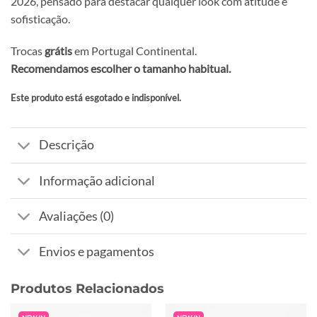
2026, pensado para destacar qualquer look com atitude e
sofisticação.
Trocas
grátis
em Portugal Continental.
Recomendamos escolher o tamanho habitual.
Este produto está esgotado e indisponível.
Alternative:
Descrição
Informação adicional
Avaliações (0)
Envios e pagamentos
Produtos Relacionados