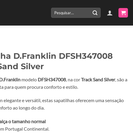
Pesquisar
por:
lha D.Franklin DFSH347008
Sand Silver
D.Franklin
modelo
DFSH347008
, na cor
Track Sand Silver
, são a
ta para quem procura conforto e estilo.
 elegante e versátil, estas sapatilhas oferecem uma sensação
nforto ao longo do dia.
alça o tamanho normal
m Portugal Continental.