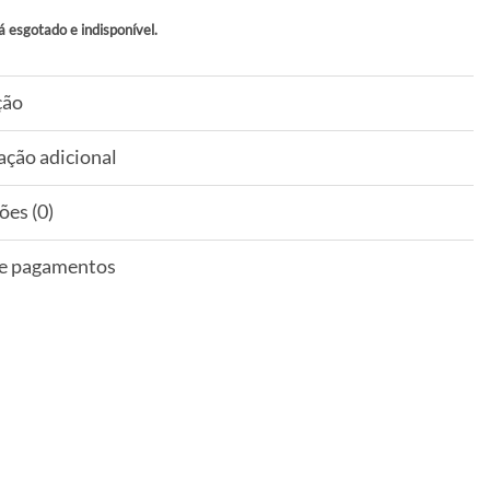
á esgotado e indisponível.
ção
ação adicional
ões (0)
 e pagamentos