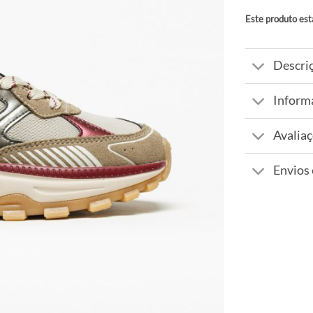
Este produto est
Alternative:
Descri
Inform
Avaliaç
Envios