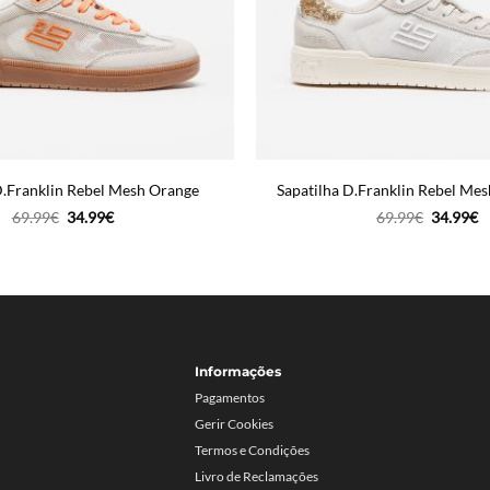
D.Franklin Rebel Mesh Orange
Sapatilha D.Franklin Rebel Me
O
O
O
O
69.99
€
34.99
€
69.99
€
34.99
€
preço
preço
preço
p
original
atual
original
a
era:
é:
era:
é:
69.99€.
34.99€.
69.99€.
3
Informações
Pagamentos
Gerir Cookies
Termos e Condições
Livro de Reclamações