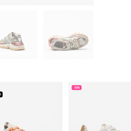
-50%
S