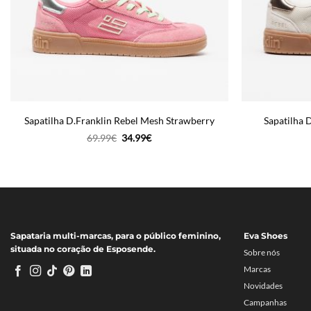
Sapatilha D.Franklin Rebel Mesh Strawberry
Sapatilha 
O
O
69.99
€
34.99
€
preço
preço
original
atual
era:
é:
69.99€.
34.99€.
Sapataria multi-marcas, para o público feminino,
Eva Shoes
situada no coração de Esposende.
Sobre nós
Marcas
Novidades
Campanhas