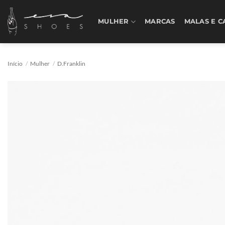
Skip
to
MULHER
MARCAS
MALAS E C
content
Início
/
Mulher
/
D.Franklin