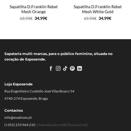
Sapatilha D.Franklin Rebel
Sapatilha D.Franklin Rebel
Mesh Orange
Mesh White Gold
O
O
O
O
69.99
€
34.99
€
69.99
€
34.99
€
preço
preço
preço
preço
original
atual
original
atual
era:
é:
era:
é:
69.99€.
34.99€.
69.99€.
34.99€.
Sapataria multi-marcas, para o público feminino, situada no
coração de Esposende.
Loja Esposende
Rua Engenheiro Custódio José Vilas Boas n 54
4740-274 Esposende, Braga
Contactos
info@evashoes.pt
(+351) 253 964 210
(chamada para rede fixa nacional)