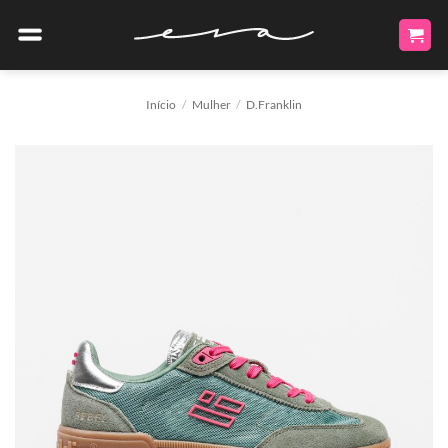
Skip
to
content
Início
/
Mulher
/
D.Franklin