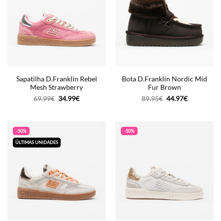
Sapatilha D.Franklin Rebel
Bota D.Franklin Nordic Mid
Mesh Strawberry
Fur Brown
O
O
O
O
69.99
€
34.99
€
89.95
€
44.97
€
preço
preço
preço
preço
original
atual
original
atual
era:
é:
era:
é:
69.99€.
34.99€.
89.95€.
44.97€.
-50%
-50%
ÚLTIMAS UNIDADES