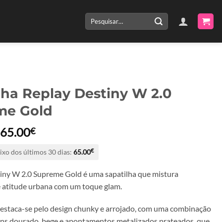
Pesquisar
por:
lha Replay Destiny W 2.0
me Gold
O
O
65.00
€
preço
preço
ixo dos últimos 30 dias:
65.00
€
original
atual
era:
é:
iny W 2.0 Supreme Gold é uma sapatilha que mistura
130.00€.
65.00€.
 atitude urbana com um toque glam.
estaca-se pelo design chunky e arrojado, com uma combinação
ons dourado, bege e apontamentos metalizados prateados, que