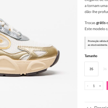
a tornam uma 
dão-lhe profu
Trocas
grátis
e
Este modelo c
Promoção válida d
ao stock existente.
Alternative:
Tamanho
35
36
Quantidade de S
Descri