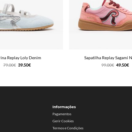
rina Replay Loly Denim
Sapatilha Replay Sagami 
O
O
O
O
79.00
€
39.50
€
99.00
€
49.50
€
preço
preço
preço
p
original
atual
original
a
era:
é:
era:
é:
79.00€.
39.50€.
99.00€.
4
Informações
Pagamentos
Gerir Cookies
Termos e Condições