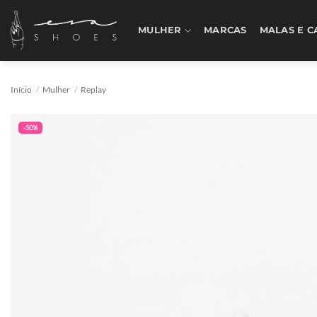
Skip
to
MULHER
MARCAS
MALAS E C
content
Início
/
Mulher
/
Replay
-50%