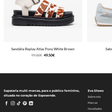
Sandália Replay Atlas Pony White Brown
Sab
O
O
99.00
€
49.50
€
preço
preço
original
atual
era:
é:
99.00€.
49.50€.
Sapataria multi-marcas, para o público feminino,
Eva Shoes
situada no coração de Esposende.
Sobre nós
Marcas
Novidades