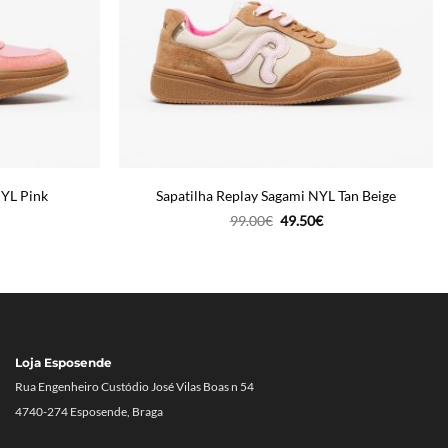
NYL Pink
Sapatilha Replay Sagami NYL Tan Beige
O
O
99.00
€
49.50
€
reço
preço
preço
tual
original
atual
era:
é:
9.50€.
99.00€.
49.50€.
Loja Esposende
Rua Engenheiro Custódio José Vilas Boas n 54
4740-274 Esposende, Braga