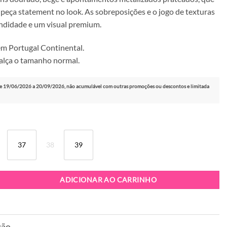
peça statement no look. As sobreposições e o jogo de texturas
ndidade e um visual premium.
m Portugal Continental.
alça o tamanho normal.
e 19/06/2026 a 20/09/2026, não acumulável com outras promoções ou descontos e limitada
37
38
39
apatilha Replay Destiny W 2.0 Supreme Gold
ADICIONAR AO CARRINHO
ção