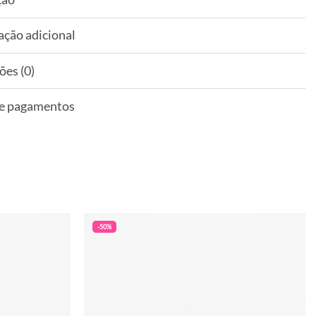
ação adicional
ões (0)
 e pagamentos
-50%