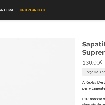
ARTEIRAS
OPORTUNIDADES
Sapati
Supre
130.00
€
Preço mais ba
A Replay Dest
perfeitamente
Este modelo d
elegante de t