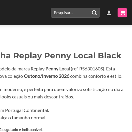
Pesquisar
por:
lha Replay Penny Local Black
odelo da marca Replay
Penny Local
(ref. RS630160S). Esta
nova coleção
Outono/Inverno 2026
combina conforto e estilo.
 moderno, é perfeita para quem valoriza sofisticação no dia a
a looks casuais ou mais descontraídos.
m Portugal Continental.
alça o tamanho normal.
á esgotado e indisponível.