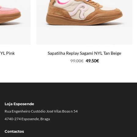
NYL Pink
Sapatilha Replay Sagami NYL Tan Beige
O
O
99.00
€
49.50
€
reço
preço
preço
tual
original
atual
era:
é:
9.50€.
99.00€.
49.50€.
Loja Esposende
Rua Engenheiro Custódio José Vilas Boas n 54
4740-274 Esposende, Braga
Contactos