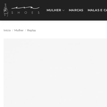
Skip
to
MULHER
MARCAS
MALAS E C
content
Início
/
Mulher
/
Replay