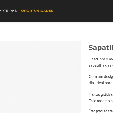
ARTEIRAS
OPORTUNIDADES
Sapati
Descubra o m
sapatilha da 
Com um design
dia. Ideal par
Trocas
grátis
e
Este modelo c
Este produto est
Alternative: