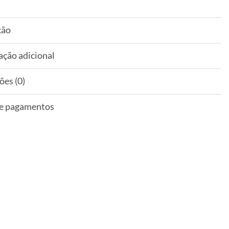
ção
ação adicional
ões (0)
 e pagamentos