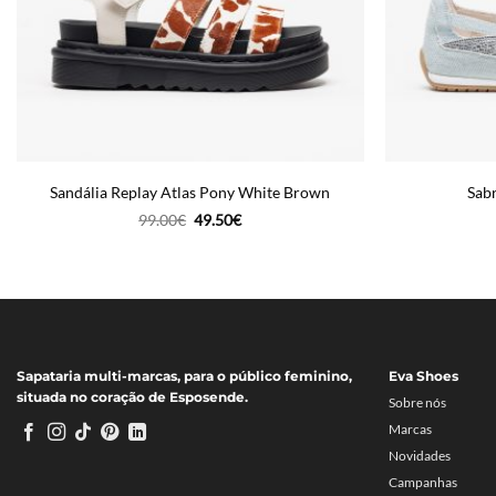
Sandália Replay Atlas Pony White Brown
Sab
O
O
99.00
€
49.50
€
preço
preço
original
atual
era:
é:
99.00€.
49.50€.
Sapataria multi-marcas, para o público feminino,
Eva Shoes
situada no coração de Esposende.
Sobre nós
Marcas
Novidades
Campanhas