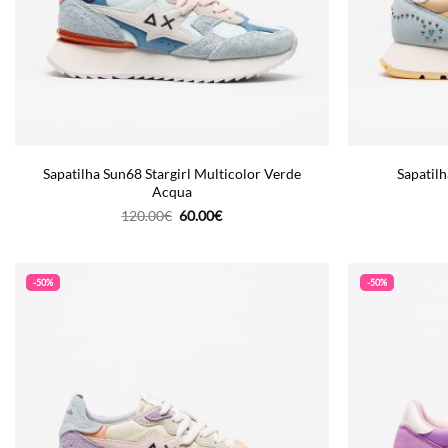
Sapatilha Sun68 Stargirl Multicolor Verde
Sapatilh
Acqua
O
O
120.00
€
60.00
€
preço
preço
original
atual
era:
é:
120.00€.
60.00€.
-50%
-50%