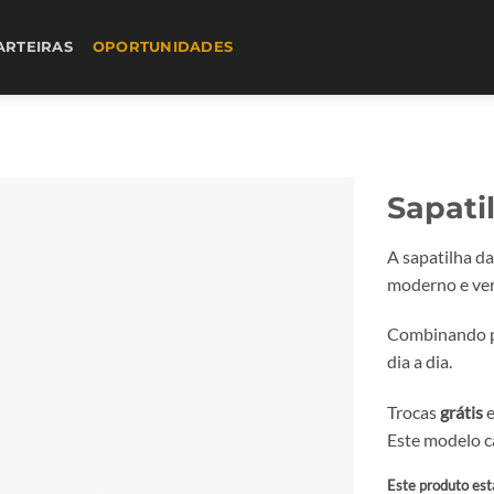
ARTEIRAS
OPORTUNIDADES
Sapati
A sapatilha d
moderno e vers
Combinando pel
dia a dia.
Trocas
grátis
e
Este modelo 
Este produto est
Alternative: