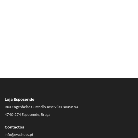
Loja Esposende
Rua Engenheiro Custódio José Vilas Boas n 54
4740-274 Esposende, Braga
Contactos
info@evashoes.pt