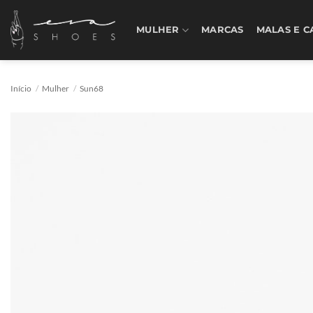
Skip
to
MULHER
MARCAS
MALAS E C
content
Início
/
Mulher
/
Sun68