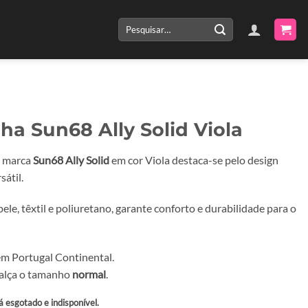
Pesquisar
por:
lha Sun68 Ally Solid Viola
a marca
Sun68 Ally Solid
em cor Viola destaca-se pelo design
átil.
e, têxtil e poliuretano, garante conforto e durabilidade para o
m Portugal Continental.
calça o tamanho
normal
.
á esgotado e indisponível.