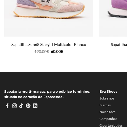
Sapatilha Sun68 Stargirl Multicolor Bianco
Sapatilh
O
O
120.00
€
60.00
€
preço
preço
original
atual
era:
é:
120.00€.
60.00€.
Sapataria multi-marcas, para o público feminino,
Eva Shoes
situada no coração de Esposende.
Sobre nós
Marcas
Novidades
Campanhas
Oportunidades