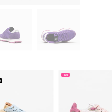
-50%
S