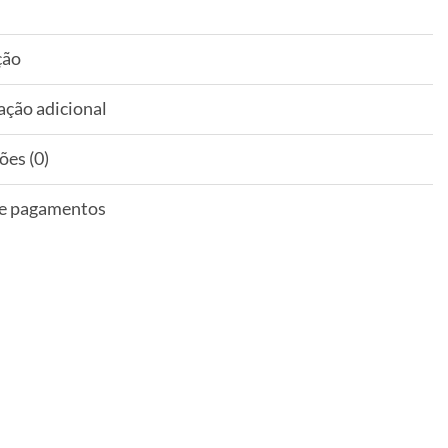
ção
ação adicional
ões (0)
 e pagamentos