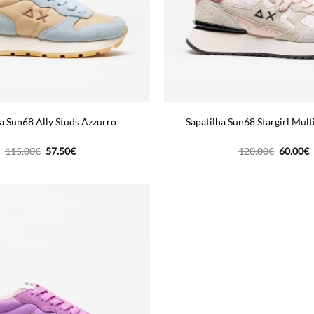
a Sun68 Ally Studs Azzurro
Sapatilha Sun68 Stargirl Mult
O
O
O
115.00
€
57.50
€
120.00
€
60.00
€
preço
preço
preço
p
original
atual
original
a
era:
é:
era:
é
115.00€.
57.50€.
120.00€
6