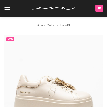
Skip
to
content
Início
/
Mulher
/
Tosca Blu
-50%