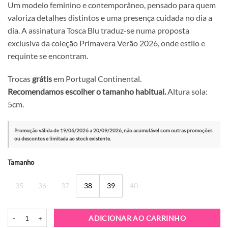
Um modelo feminino e contemporâneo, pensado para quem
valoriza detalhes distintos e uma presença cuidada no dia a
dia. A assinatura Tosca Blu traduz-se numa proposta
exclusiva da coleção Primavera Verão 2026, onde estilo e
requinte se encontram.
Trocas
grátis
em Portugal Continental.
Recomendamos escolher o tamanho habitual.
Altura sola:
5cm.
Promoção válida de 19/06/2026 a 20/09/2026, não acumulável com outras promoções
ou descontos e limitada ao stock existente.
Alternative:
Tamanho
35
36
37
38
39
40
Quantidade de Sapatilha Tosca Blu Clara Beige
ADICIONAR AO CARRINHO