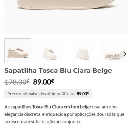
Sapatilha Tosca Blu Clara Beige
O
O
178.00
89.00
€
€
preço
preço
Preço mais baixo dos últimos 30 dias:
89.00
€
original
atual
era:
é:
As sapatilhas
Tosca Blu Clara em tom beige
revelam uma
178.00€.
89.00€.
elegância discreta, enriquecida por aplicações douradas que
acrescentam sofisticação ao conjunto.