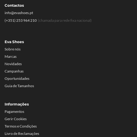
Contactos
info@evashoes.pt
(+351) 253 964 210
(chamada para rede fixa nacional)
Eva Shoes
Sobre nós
Marcas
Novidades
Campanhas
Oportunidades
Guia de Tamanhos
Informações
Pagamentos
Gerir Cookies
Termos e Condições
Livro de Reclamações