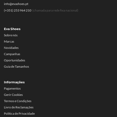
info@evashoes.pt
(+351) 253 964 210
(chamada para rede fixa nacional)
Eva Shoes
Sobre nós
Marcas
Novidades
Campanhas
Oportunidades
Guia de Tamanhos
Informações
Pagamentos
Gerir Cookies
Termos e Condições
Livro de Reclamações
Política de Privacidade