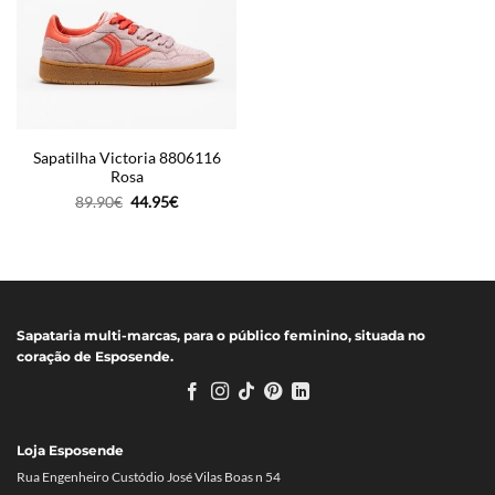
Sapatilha Victoria 8806116
Rosa
O
O
89.90
€
44.95
€
preço
preço
original
atual
era:
é:
89.90€.
44.95€.
Sapataria multi-marcas, para o público feminino, situada no
coração de Esposende.
Loja Esposende
Rua Engenheiro Custódio José Vilas Boas n 54