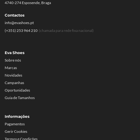
4740-274 Esposende, Braga
Contactos
info@evashoes.pt
(+351) 253 964 210
(chamada para rede fixa nacional)
Eva Shoes
Sobre nós
Marcas
Novidades
Campanhas
Oportunidades
Guia de Tamanhos
Informações
Pagamentos
Gerir Cookies
Termos e Condições