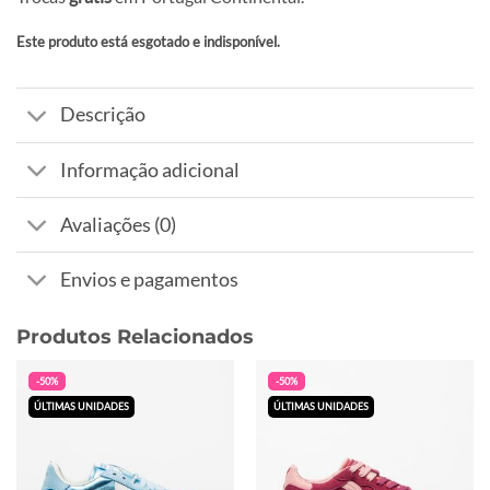
Este produto está esgotado e indisponível.
Alternative:
Descrição
Informação adicional
Avaliações (0)
Envios e pagamentos
Produtos Relacionados
-50%
-50%
ÚLTIMAS UNIDADES
ÚLTIMAS UNIDADES