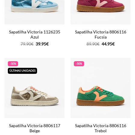
Sapatilha Victoria 1126235
Sapatilha Victoria 8806116
Azul
Fucsia
O
O
O
O
79.90
€
39.95
€
89.90
€
44.95
€
preço
preço
preço
preço
original
atual
original
atual
era:
é:
era:
é:
79.90€.
39.95€.
89.90€.
44.95€.
-50%
-50%
ÚLTIMAS UNIDADES
Sapatilha Victoria 8806117
Sapatilha Victoria 8806116
Beige
Trebol