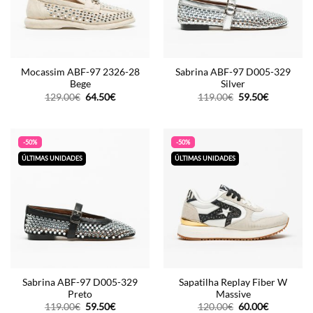
Mocassim ABF-97 2326-28
Sabrina ABF-97 D005-329
Bege
Silver
O
O
O
O
129.00
€
64.50
€
119.00
€
59.50
€
preço
preço
preço
preço
original
atual
original
atual
era:
é:
era:
é:
129.00€.
64.50€.
119.00€.
59.50€.
-50%
-50%
ÚLTIMAS UNIDADES
ÚLTIMAS UNIDADES
Sabrina ABF-97 D005-329
Sapatilha Replay Fiber W
Preto
Massive
O
O
O
O
119.00
€
59.50
€
120.00
€
60.00
€