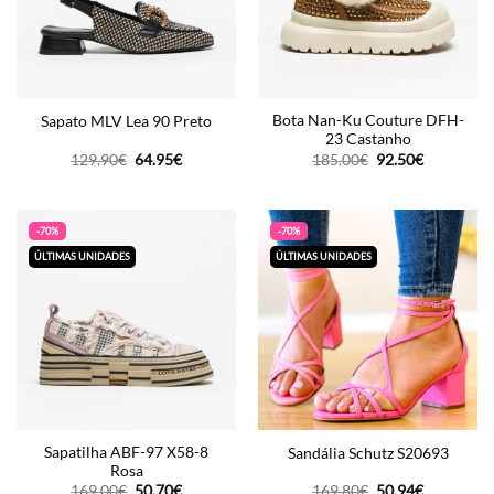
Bota Nan-Ku Couture DFH-
Sapato MLV Lea 90 Preto
23 Castanho
O
O
O
O
129.90
€
64.95
€
185.00
€
92.50
€
preço
preço
preço
preço
original
atual
original
atual
era:
é:
era:
é:
129.90€.
64.95€.
185.00€.
92.50€.
-70%
-70%
ÚLTIMAS UNIDADES
ÚLTIMAS UNIDADES
Sapatilha ABF-97 X58-8
Sandália Schutz S20693
Rosa
O
O
O
O
169.00
€
50.70
€
169.80
€
50.94
€