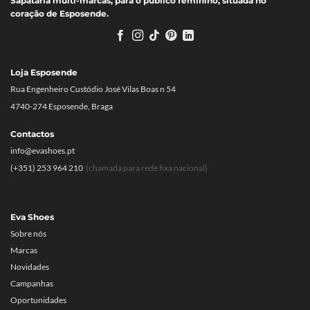
Sapataria multi-marcas, para o público feminino, situada no
coração de Esposende.
Loja Esposende
Rua Engenheiro Custódio José Vilas Boas n 54
4740-274 Esposende, Braga
Contactos
info@evashoes.pt
(+351) 253 964 210
(chamada para rede fixa nacional)
Eva Shoes
Sobre nós
Marcas
Novidades
Campanhas
Oportunidades