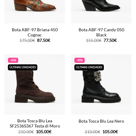
Bota ABF-97 Briana 450
Bota ABF-97 Candy 050
Cognac
Black
O
O
O
O
175.00
€
87.50
€
155.00
€
77.50
€
preço
preço
preço
preço
original
atual
original
atual
era:
é:
era:
é:
175.00€.
87.50€.
155.00€.
77.50€.
-50%
-50%
ÚLTIMAS UNIDADES
ÚLTIMAS UNIDADES
Bota Tosca Blu Lea
Bota Tosca Blu Lea Nero
SF2536S367 Testa di Moro
O
O
O
O
210.00
€
105.00
€
210.00
€
105.00
€
preço
preço
preço
preço