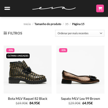
Skip
to
content
Início
/
Tamanho do produto
/
35
/
Página 15
FILTROS
-50%
-50%
ÚLTIMAS UNIDADES
Bota MLV Raquel 82 Black
Sapato MLV Lea 99 Brown
O
O
O
O
169.90
€
84.95
€
129.90
€
64.95
€
preço
preço
preço
preço