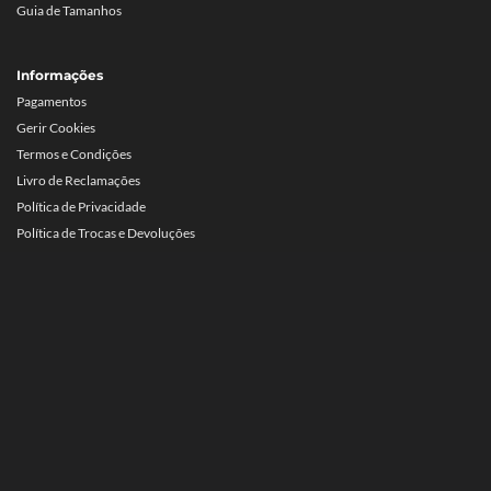
Guia de Tamanhos
Informações
Pagamentos
Gerir Cookies
Termos e Condições
Livro de Reclamações
Política de Privacidade
Política de Trocas e Devoluções
Resolução Alternativa de Litígios
© 2022-2026,
Eva Shoes
. Todos os direitos reservados.