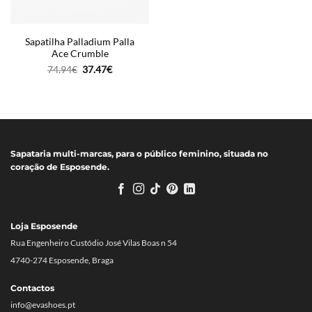
Sapatilha Palladium Palla
Ace Crumble
O
O
74.94
€
37.47
€
preço
preço
original
atual
era:
é:
74.94€.
37.47€.
Sapataria multi-marcas, para o público feminino, situada no
coração de Esposende.
Loja Esposende
Rua Engenheiro Custódio José Vilas Boas n 54
4740-274 Esposende, Braga
Contactos
info@evashoes.pt