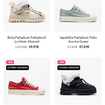
Bota Palladium Pallashock
Sapatilha Palladium Palla
Lo Hiver Almond
Ace Ice Green
O
O
O
O
119.95
€
59.97
€
74.94
€
37.47
€
preço
preço
preço
preço
original
atual
original
atual
era:
é:
era:
é:
119.95€.
59.97€.
74.94€.
37.47€.
-50%
-50%
ÚLTIMAS UNIDADES
ÚLTIMAS UNIDADES