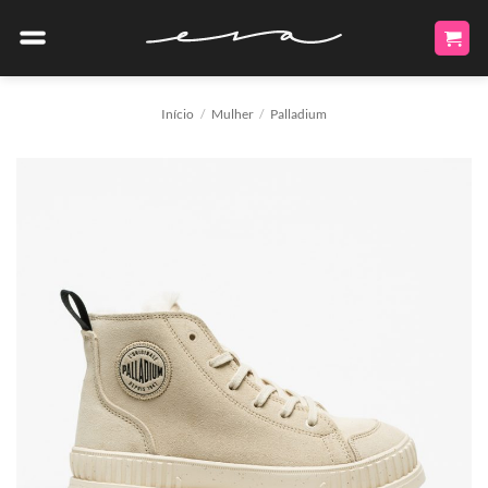
Skip
to
content
Início
/
Mulher
/
Palladium