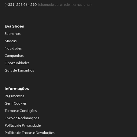
(+351) 253 964 210
(chamada para rede fixa nacional)
Eva Shoes
Sobre nós
Marcas
Novidades
Campanhas
Oportunidades
Guia de Tamanhos
Informações
Pagamentos
Gerir Cookies
Termos e Condições
Livro de Reclamações
Política de Privacidade
Política de Trocas e Devoluções