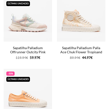
ÚLTIMAS UNIDADES
Sapatilha Palladium
Sapatilha Palladium Palla
Offrunner Outcity Pink
Ace Chuk Flower Tropisand
O
O
O
O
119.94
€
59.97
€
89.94
€
44.97
€
preço
preço
preço
preço
original
atual
original
atual
era:
é:
era:
é:
119.94€.
59.97€.
89.94€.
44.97€.
-50%
ÚLTIMAS UNIDADES