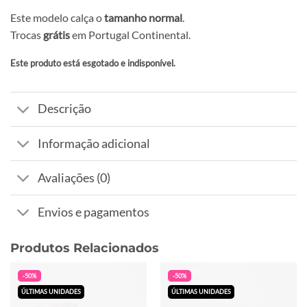
Este modelo calça o
tamanho normal
.
Trocas
grátis
em Portugal Continental.
Este produto está esgotado e indisponível.
Alternative:
Descrição
Informação adicional
Avaliações (0)
Envios e pagamentos
Produtos Relacionados
-50%
-50%
ÚLTIMAS UNIDADES
ÚLTIMAS UNIDADES