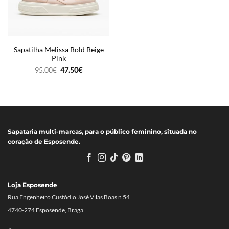
Sapatilha Melissa Bold Beige
Pink
O
O
95.00
€
47.50
€
preço
preço
original
atual
era:
é:
95.00€.
47.50€.
Sapataria multi-marcas, para o público feminino, situada no
coração de Esposende.
Loja Esposende
Rua Engenheiro Custódio José Vilas Boas n 54
4740-274 Esposende, Braga