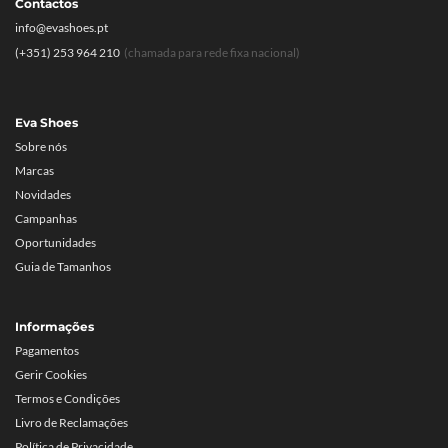
Contactos
info@evashoes.pt
(+351) 253 964 210
(chamada para rede fixa nacional)
Eva Shoes
Sobre nós
Marcas
Novidades
Campanhas
Oportunidades
Guia de Tamanhos
Informações
Pagamentos
Gerir Cookies
Termos e Condições
Livro de Reclamações
Política de Privacidade