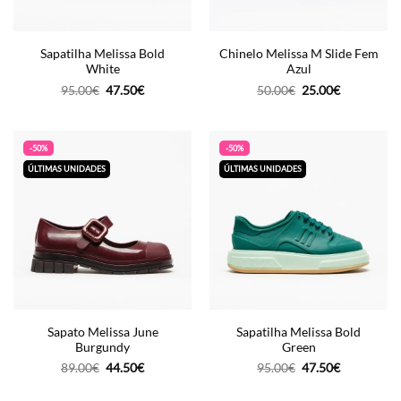
Sapatilha Melissa Bold
Chinelo Melissa M Slide Fem
White
Azul
O
O
O
O
95.00
€
47.50
€
50.00
€
25.00
€
preço
preço
preço
preço
original
atual
original
atual
era:
é:
era:
é:
95.00€.
47.50€.
50.00€.
25.00€.
-50%
-50%
ÚLTIMAS UNIDADES
ÚLTIMAS UNIDADES
Sapato Melissa June
Sapatilha Melissa Bold
Burgundy
Green
O
O
O
O
89.00
€
44.50
€
95.00
€
47.50
€
preço
preço
preço
preço
original
atual
original
atual