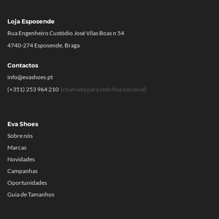
Loja Esposende
Rua Engenheiro Custódio José Vilas Boas n 54
4740-274 Esposende, Braga
Contactos
info@evashoes.pt
(+351) 253 964 210
(chamada para rede fixa nacional)
Eva Shoes
Sobre nós
Marcas
Novidades
Campanhas
Oportunidades
Guia de Tamanhos