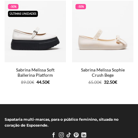
70.00€.
35.00€.
69.00€.
34.50€.
-50%
-50%
ÚLTIMAS UNIDADES
Sabrina Melissa Soft
Sabrina Melissa Sophie
Ballerina Platform
Crush Bege
O
O
O
O
89.00
€
44.50
€
65.00
€
32.50
€
preço
preço
preço
preço
original
atual
original
atual
era:
é:
era:
é:
89.00€.
44.50€.
65.00€.
32.50€.
Sapataria multi-marcas, para o público feminino, situada no
coração de Esposende.