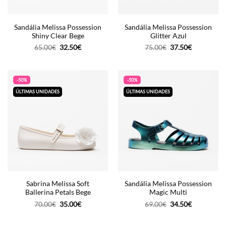
Sandália Melissa Possession
Sandália Melissa Possession
Shiny Clear Bege
Glitter Azul
O
O
O
O
65.00
€
32.50
€
75.00
€
37.50
€
preço
preço
preço
preço
original
atual
original
atual
era:
é:
era:
é:
65.00€.
32.50€.
75.00€.
37.50€.
-50%
-50%
ÚLTIMAS UNIDADES
ÚLTIMAS UNIDADES
Sabrina Melissa Soft
Sandália Melissa Possession
Ballerina Petals Bege
Magic Multi
O
O
O
O
70.00
€
35.00
€
69.00
€
34.50
€
preço
preço
preço
preço
original
atual
original
atual
era:
é:
era:
é: