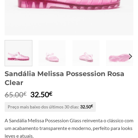
Sandália Melissa Possession Rosa
Clear
O
O
65.00
32.50
€
€
preço
preço
Preço mais baixo dos últimos 30 dias:
32.50
€
original
atual
era:
é:
A Sandália Melissa Possession Glass reinventa o clássico com
65.00€.
32.50€.
um acabamento transparente e moderno, perfeito para looks
leves e atuais.