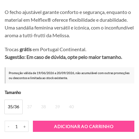
O fecho ajustável garante conforto e segurança, enquanto o
material em Melflex® oferece flexibilidade e durabilidade.
Uma sandália feminina versátil e icónica, com o inconfundível
aroma a tutti-frutti da Melissa.
Trocas
grátis
em Portugal Continental.
Sugestão: Em caso de dúvida, opte pelo maior tamanho.
Promoção válida de 19/06/2026 a 20/09/2026, não acumulável com outras promoções
ou descontos e limitada ao stock existente.
Alternative:
Tamanho
35/36
37
38
39
40
Quantidade de Sandália Melissa Possession Rosa Clear
ADICIONAR AO CARRINHO