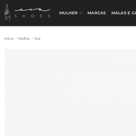
Skip
to
MULHER
MARCAS
MALAS E C
content
Início
/
Mulher
/
Exé