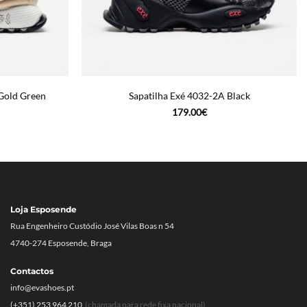
Gold Green
Sapatilha Exé 4032-2A Black
179.00
€
Loja Esposende
Rua Engenheiro Custódio José Vilas Boas n 54
4740-274 Esposende, Braga
Contactos
info@evashoes.pt
(+351) 253 964 210
(chamada para rede fixa nacional)