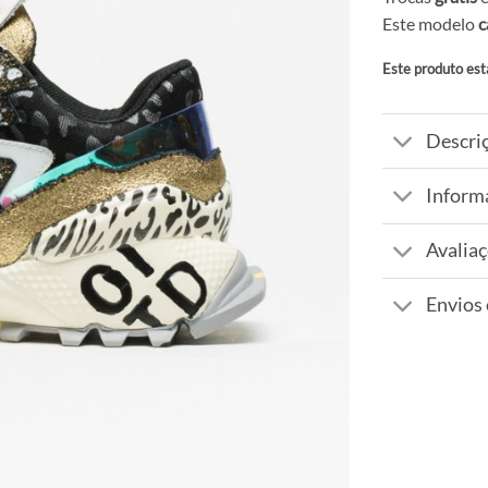
Este modelo
c
Este produto est
Alternative:
Descri
Inform
Avaliaç
Envios