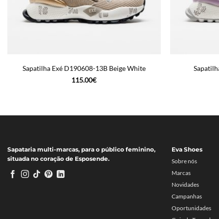
Sapatilha Exé D190608-13B Beige White
Sapatil
115.00
€
Sapataria multi-marcas, para o público feminino,
Eva Shoes
situada no coração de Esposende.
Sobre nós
Marcas
Novidades
Campanhas
Oportunidades