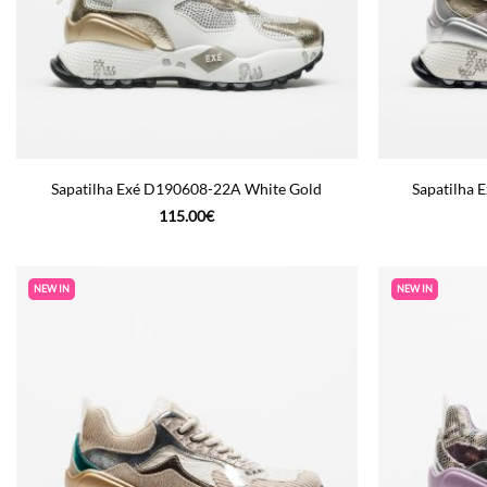
Sapatilha Exé D190608-22A White Gold
Sapatilha 
115.00
€
NEW IN
NEW IN