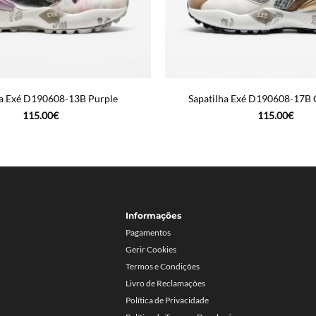
ha Exé D190608-13B Purple
Sapatilha Exé D190608-17B 
115.00
€
115.00
€
Informações
Pagamentos
Gerir Cookies
Termos e Condições
Livro de Reclamações
Política de Privacidade