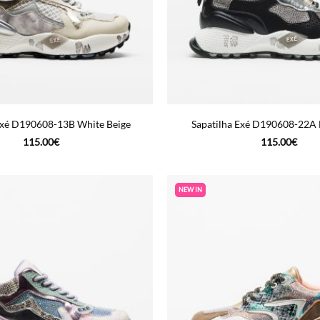
Exé D190608-13B White Beige
Sapatilha Exé D190608-22A 
115.00
€
115.00
€
NEW IN