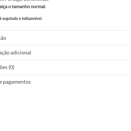
alça o tamanho normal
.
á esgotado e indisponível.
ção
ação adicional
ões (0)
 e pagamentos