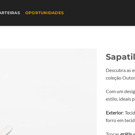
ARTEIRAS
OPORTUNIDADES
Sapati
Descubra as e
coleção Outo
Com um design
estilo, ideais p
Exterior
: Teci
forro em teci
Trocas
grátis
e