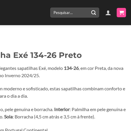
Pesquisar
por:
lha Exé 134-26 Preto
legantes sapatilhas Exé, modelo
134-26
, em cor Preta, da nova
no Inverno 2024/25.
 moderno e sofisticado, estas sapatilhas combinam conforto e
ara o dia a dia.
do, pele genuína e borracha.
Interior
: Palmilha em pele genuína e
do.
Sola
: Borracha (4,5 cm atrás e 3,5 cm à frente).
m Portugal Continental.