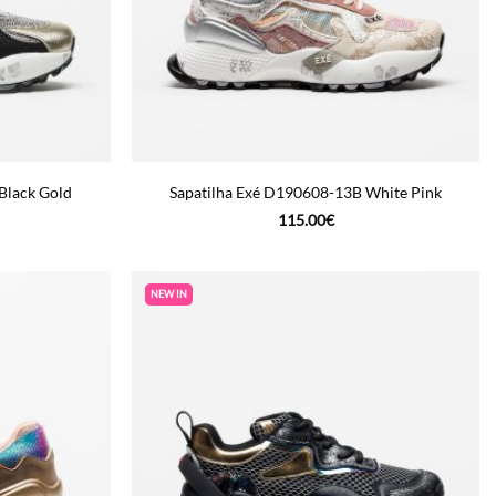
Black Gold
Sapatilha Exé D190608-13B White Pink
115.00
€
NEW IN