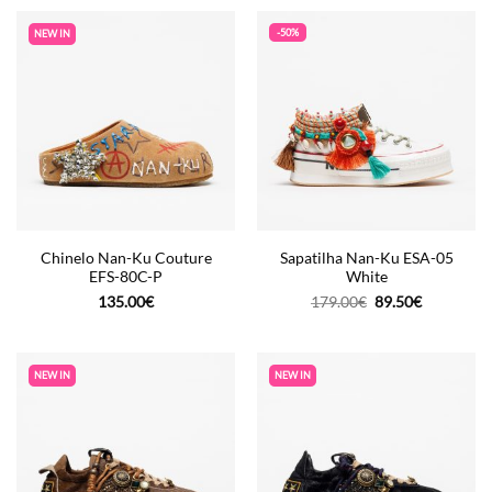
-50%
NEW IN
Chinelo Nan-Ku Couture
Sapatilha Nan-Ku ESA-05
EFS-80C-P
White
O
O
135.00
€
179.00
€
89.50
€
preço
preço
original
atual
era:
é:
179.00€.
89.50€.
NEW IN
NEW IN