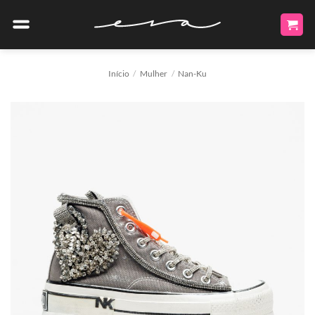
Skip
to
content
Início
/
Mulher
/
Nan-Ku