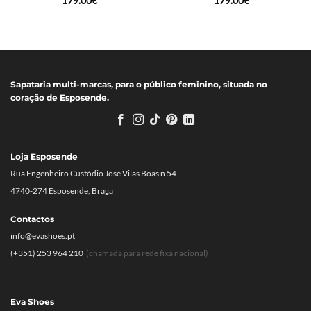
179.00
€
179.00
€
Sapataria multi-marcas, para o público feminino, situada no
coração de Esposende.
Loja Esposende
Rua Engenheiro Custódio José Vilas Boas n 54
4740-274 Esposende, Braga
Contactos
info@evashoes.pt
(+351) 253 964 210
(chamada para rede fixa nacional)
Eva Shoes