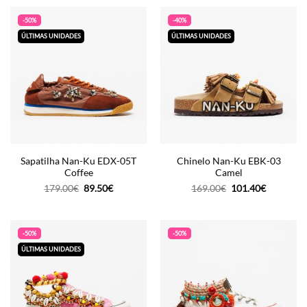
-50%
-40%
ÚLTIMAS UNIDADES
ÚLTIMAS UNIDADES
Sapatilha Nan-Ku EDX-05T
Chinelo Nan-Ku EBK-03
Coffee
Camel
O
O
O
O
179.00
€
89.50
€
169.00
€
101.40
€
preço
preço
preço
preço
original
atual
original
atual
era:
é:
era:
é:
179.00€.
89.50€.
169.00€.
101.40€.
-50%
-50%
ÚLTIMAS UNIDADES