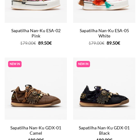
Sapatilha Nan-Ku ESA-02
Sapatilha Nan-Ku ESA-05
Pink
White
O
O
O
O
179.00
€
89.50
€
179.00
€
89.50
€
preço
preço
preço
preço
original
atual
original
atual
era:
é:
era:
é:
179.00€.
89.50€.
179.00€.
89.50€.
NEW IN
NEW IN
Sapatilha Nan-Ku GDX-01
Sapatilha Nan-Ku GDX-01
Camel
Black