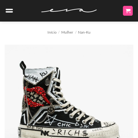
Skip
to
content
Início
/
Mulher
/
Nan-Ku