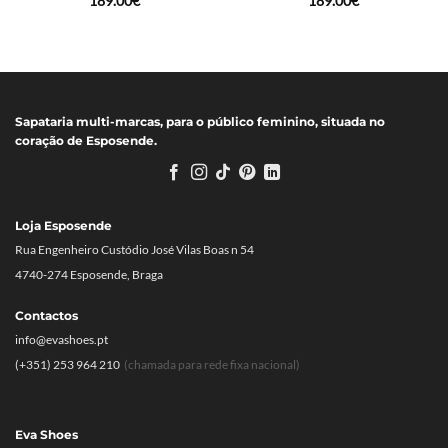
189.00
€
189.00
€
Sapataria multi-marcas, para o público feminino, situada no
coração de Esposende.
Loja Esposende
Rua Engenheiro Custódio José Vilas Boas n 54
4740-274 Esposende, Braga
Contactos
info@evashoes.pt
(+351) 253 964 210
(chamada para rede fixa nacional)
Eva Shoes