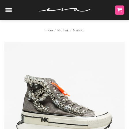
Skip
to
content
Início
/
Mulher
/
Nan-Ku