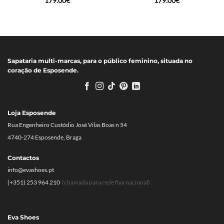
179.00
€
179.00
€
Sapataria multi-marcas, para o público feminino, situada no
coração de Esposende.
Loja Esposende
Rua Engenheiro Custódio José Vilas Boas n 54
4740-274 Esposende, Braga
Contactos
info@evashoes.pt
(+351) 253 964 210
(chamada para rede fixa nacional)
Eva Shoes