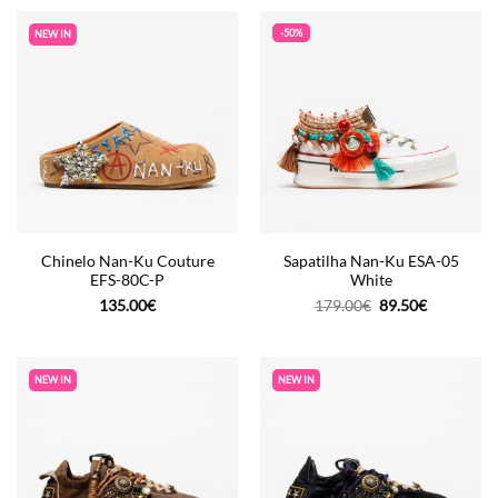
-50%
NEW IN
Chinelo Nan-Ku Couture
Sapatilha Nan-Ku ESA-05
EFS-80C-P
White
O
O
135.00
€
179.00
€
89.50
€
preço
preço
original
atual
era:
é:
179.00€.
89.50€.
NEW IN
NEW IN