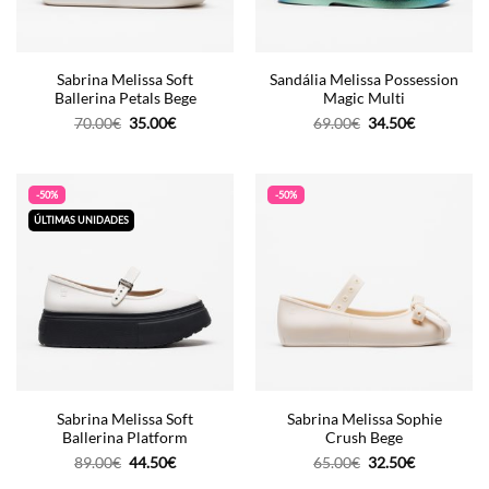
Sabrina Melissa Soft
Sandália Melissa Possession
Ballerina Petals Bege
Magic Multi
O
O
O
O
70.00
€
35.00
€
69.00
€
34.50
€
preço
preço
preço
preço
original
atual
original
atual
era:
é:
era:
é:
70.00€.
35.00€.
69.00€.
34.50€.
-50%
-50%
ÚLTIMAS UNIDADES
Sabrina Melissa Soft
Sabrina Melissa Sophie
Ballerina Platform
Crush Bege
O
O
O
O
89.00
€
44.50
€
65.00
€
32.50
€
preço
preço
preço
preço