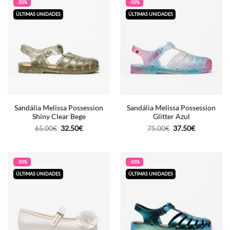
-50%
-50%
ÚLTIMAS UNIDADES
ÚLTIMAS UNIDADES
Sandália Melissa Possession
Sandália Melissa Possession
Shiny Clear Bege
Glitter Azul
O
O
O
O
65.00
€
32.50
€
75.00
€
37.50
€
preço
preço
preço
preço
original
atual
original
atual
era:
é:
era:
é:
65.00€.
32.50€.
75.00€.
37.50€.
-50%
-50%
ÚLTIMAS UNIDADES
ÚLTIMAS UNIDADES