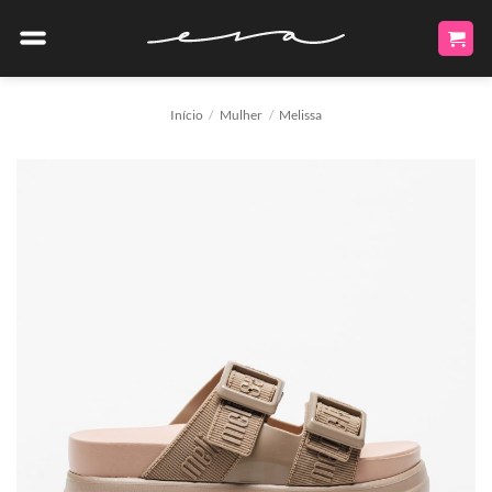
Skip
to
content
Início
/
Mulher
/
Melissa