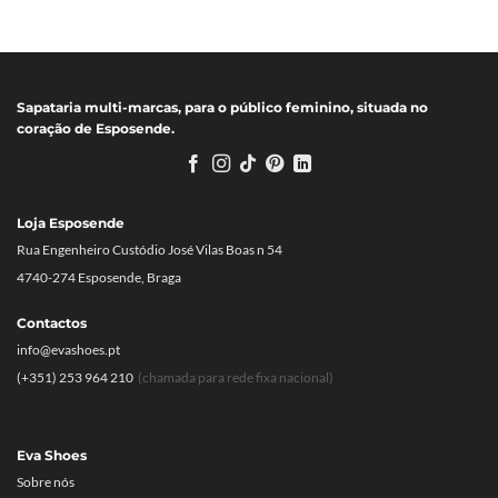
original
atual
original
atual
era:
é:
era:
é:
89.00€.
44.50€.
65.00€.
32.50€.
Sapataria multi-marcas, para o público feminino, situada no
coração de Esposende.
Loja Esposende
Rua Engenheiro Custódio José Vilas Boas n 54
4740-274 Esposende, Braga
Contactos
info@evashoes.pt
(+351) 253 964 210
(chamada para rede fixa nacional)
Eva Shoes
Sobre nós