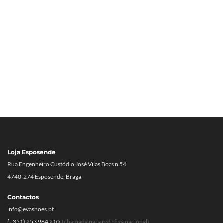
Loja Esposende
Rua Engenheiro Custódio José Vilas Boas n 54
4740-274 Esposende, Braga
Contactos
info@evashoes.pt
(+351) 253 964 210
(chamada para rede fixa nacional)