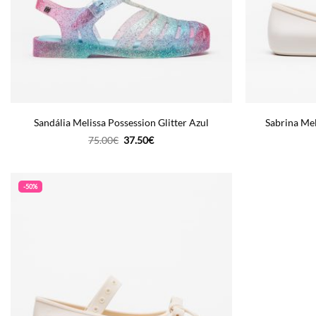
Sandália Melissa Possession Glitter Azul
Sabrina Mel
O
O
75.00
€
37.50
€
preço
preço
original
atual
era:
é:
75.00€.
37.50€.
-50%