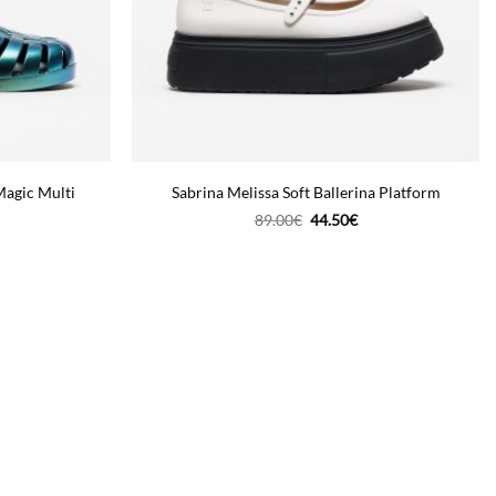
Magic Multi
Sabrina Melissa Soft Ballerina Platform
O
O
89.00
€
44.50
€
reço
preço
preço
tual
original
atual
era:
é:
4.50€.
89.00€.
44.50€.