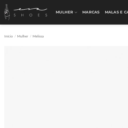
Skip
to
MULHER
MARCAS
MALAS E C
content
Início
/
Mulher
/
Melissa