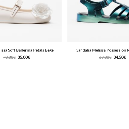
issa Soft Ballerina Petals Bege
Sandália Melissa Possession 
O
O
O
O
70.00
€
35.00
€
69.00
€
34.50
€
preço
preço
preço
p
original
atual
original
a
era:
é:
era:
é:
70.00€.
35.00€.
69.00€.
3