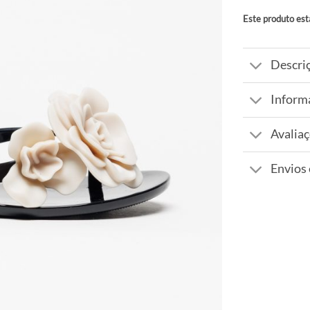
Este produto est
Alternative:
Descri
Inform
Avaliaç
Envios