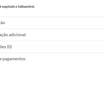
á esgotado e indisponível.
ção
ação adicional
ões (0)
 e pagamentos