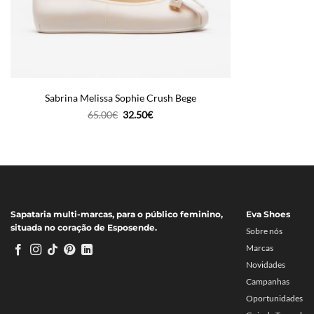
Sabrina Melissa Sophie Crush Bege
O
O
65.00
€
32.50
€
preço
preço
original
atual
era:
é:
65.00€.
32.50€.
Sapataria multi-marcas, para o público feminino,
Eva Shoes
situada no coração de Esposende.
Sobre nós
Marcas
Novidades
Campanhas
Oportunidades